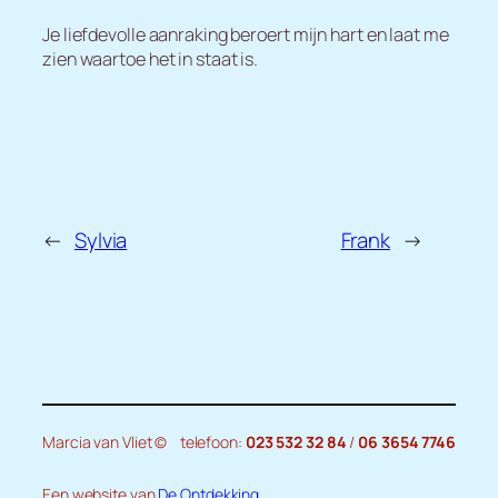
Je liefdevolle aanraking beroert mijn hart en laat me
zien waartoe het in staat is.
←
Sylvia
Frank
→
Marcia van Vliet ©
telefoon:
023 532 32 84
/
06 3654 7746
Een website van
De Ontdekking