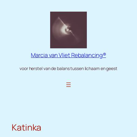
Ga
naar
de
inhoud
Marcia van Vliet Rebalancing®
voor herstel van de balans tussen lichaam en geest
Katinka