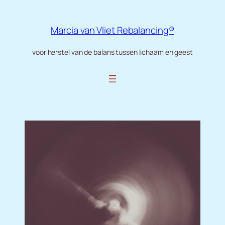
Ga
naar
Marcia van Vliet Rebalancing®
de
inhoud
voor herstel van de balans tussen lichaam en geest