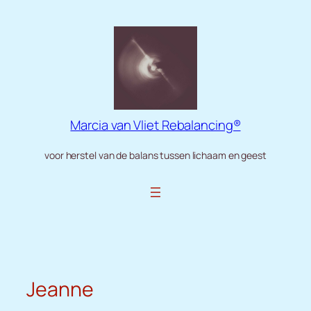
Ga
naar
de
inhoud
Marcia van Vliet Rebalancing®
voor herstel van de balans tussen lichaam en geest
Jeanne